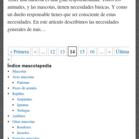
animales, y las mascotas, tienen necesidades básicas. Y como
un dueño responsable tienes que ser consciente de estas
necesidades. En este artículo describimos las necesidades
generales de más…
14
« Primera
«
...
12
13
15
16
...
»
Última
»
Índice mascotapedia
Mascotas
Aves mascotas
Palomas
Peces de acuario
Reptiles
Serpientes
Iguanas
Tortugas
Anfibios
Otras mascotas
Roedores
Insectos
Especies mascotas