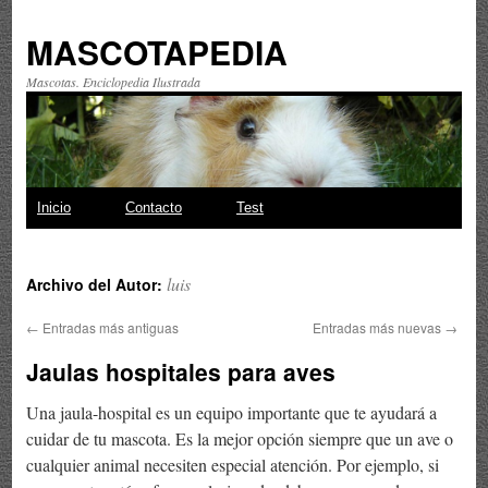
MASCOTAPEDIA
Mascotas. Enciclopedia Ilustrada
Saltar
Inicio
Contacto
Test
al
luis
Archivo del Autor:
contenido
←
Entradas más antiguas
Entradas más nuevas
→
Jaulas hospitales para aves
Una jaula-hospital es un equipo importante que te ayudará a
cuidar de tu mascota. Es la mejor opción siempre que un ave o
cualquier animal necesiten especial atención. Por ejemplo, si