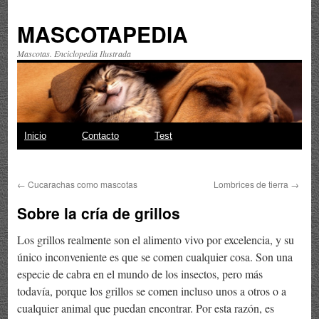
MASCOTAPEDIA
Mascotas. Enciclopedia Ilustrada
Saltar
Inicio
Contacto
Test
al
←
Cucarachas como mascotas
Lombrices de tierra
→
contenido
Sobre la cría de grillos
Los grillos realmente son el alimento vivo por excelencia, y su
único inconveniente es que se comen cualquier cosa. Son una
especie de cabra en el mundo de los insectos, pero más
todavía, porque los grillos se comen incluso unos a otros o a
cualquier animal que puedan encontrar. Por esta razón, es