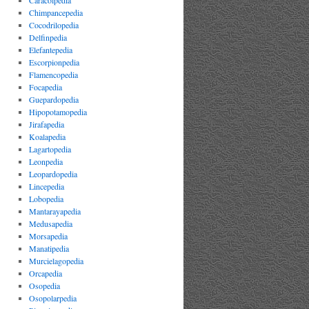
Caracolpedia
Chimpancepedia
Cocodrilopedia
Delfinpedia
Elefantepedia
Escorpionpedia
Flamencopedia
Focapedia
Guepardopedia
Hipopotamopedia
Jirafapedia
Koalapedia
Lagartopedia
Leonpedia
Leopardopedia
Lincepedia
Lobopedia
Mantarayapedia
Medusapedia
Morsapedia
Manatipedia
Murcielagopedia
Orcapedia
Osopedia
Osopolarpedia