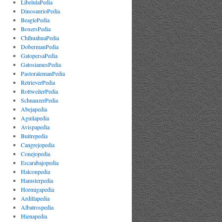
LibelulaPedia
DinosaurioPedia
BeaglePedia
BoxersPedia
ChihuahuaPedia
DobermanPedia
GatopersaPedia
GatosiamesPedia
PastoralemanPedia
RetrieverPedia
RottweilerPedia
SchnauzerPedia
Abejapedia
Aguilapedia
Avispapedia
Buitrepedia
Cangrejopedia
Conejopedia
Escarabajopedia
Halconpedia
Hamsterpedia
Hormigapedia
Ardillapedia
Albatrospedia
Hienapedia