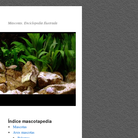
Mascotas. Enciclopedia Ilustrada
Índice mascotapedia
Mascotas
Aves mascotas
Palomas