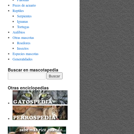
Peces de acuario
Reptiles
Serpientes
Iguanas
Tortugas
Anfibios
Otras mascotas
Roedores
Insectos
Especies mascotas
Generalidades
Buscar en mascotapedia
Otras enciclopedias