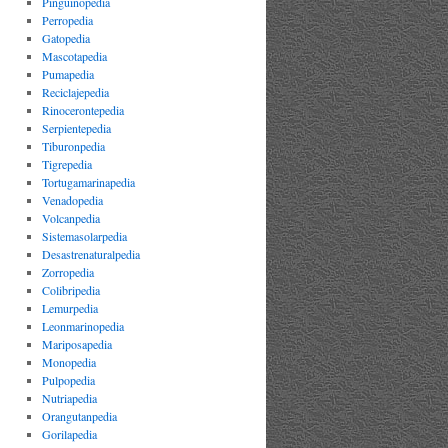
Pinguinopedia
Perropedia
Gatopedia
Mascotapedia
Pumapedia
Reciclajepedia
Rinocerontepedia
Serpientepedia
Tiburonpedia
Tigrepedia
Tortugamarinapedia
Venadopedia
Volcanpedia
Sistemasolarpedia
Desastrenaturalpedia
Zorropedia
Colibripedia
Lemurpedia
Leonmarinopedia
Mariposapedia
Monopedia
Pulpopedia
Nutriapedia
Orangutanpedia
Gorilapedia