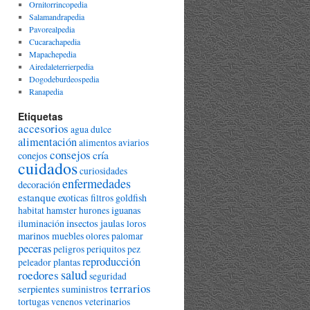
Ornitorrincopedia
Salamandrapedia
Pavorealpedia
Cucarachapedia
Mapachepedia
Airedaleterrierpedia
Dogodeburdeospedia
Ranapedia
Etiquetas
accesorios
agua dulce
alimentación
alimentos
aviarios
consejos
cría
conejos
cuidados
curiosidades
enfermedades
decoración
estanque
exoticas
goldfish
filtros
hamster
iguanas
habitat
hurones
jaulas
iluminación
insectos
loros
marinos
muebles
olores
palomar
peceras
peligros
periquitos
pez
reproducción
plantas
peleador
salud
roedores
seguridad
terrarios
serpientes
suministros
tortugas
veterinarios
venenos