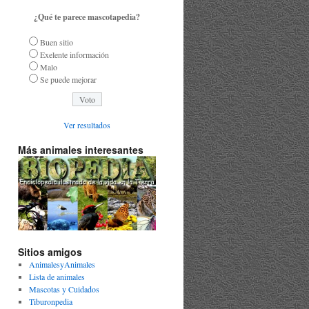
¿Qué te parece mascotapedia?
Buen sitio
Exelente información
Malo
Se puede mejorar
Ver resultados
Más animales interesantes
Sitios amigos
AnimalesyAnimales
Lista de animales
Mascotas y Cuidados
Tiburonpedia