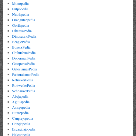
Monopedia
Pulpopedia
Nutriapedia
Orangutanpedia
Gorilapedia
LibelulaPedia
DinosaurioPedia
BeaglePedia
BoxersPedia
ChihuahuaPedia
DobermanPedia
GatopersaPedia
GatosiamesPedia
PastoralemanPedia
RetrieverPedia
RottweilerPedia
SchnauzerPedia
Abejapedia
Aguilapedia
Avispapedia
Buitrepedia
Cangrejopedia
Conejopedia
Escarabajopedia
Halconpedia