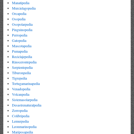
Manatipedia
Murcielagopedia
Orcapedia
Osopedia
Osopolarpedia
Pinguinopedia
Perropedia
Gatopedia
Mascotapedia
Pumapedia
Reciclajepedia
Rinocerontepedia
Serpientepedia
Tiburonpedia
Tigrepedia
Tortugamarinapedia
Venadopedia
Volcanpedia
Sistemasolarpedia
Desastrenaturalpedia
Zorropedia
Colibripedia
Lemurpedia
Leonmarinopedia
Mariposapedia