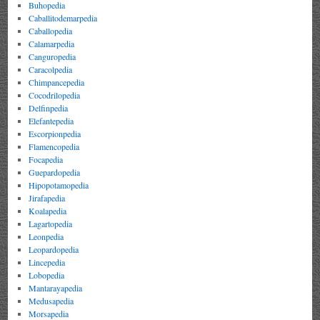
Buhopedia
Caballitodemarpedia
Caballopedia
Calamarpedia
Canguropedia
Caracolpedia
Chimpancepedia
Cocodrilopedia
Delfinpedia
Elefantepedia
Escorpionpedia
Flamencopedia
Focapedia
Guepardopedia
Hipopotamopedia
Jirafapedia
Koalapedia
Lagartopedia
Leonpedia
Leopardopedia
Lincepedia
Lobopedia
Mantarayapedia
Medusapedia
Morsapedia