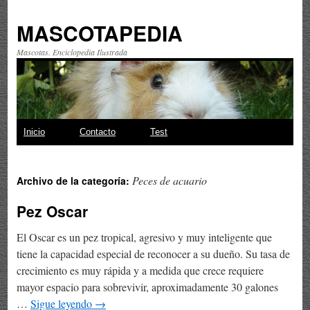
MASCOTAPEDIA
Mascotas. Enciclopedia Ilustrada
Saltar
Inicio
Contacto
Test
al
Peces de acuario
Archivo de la categoría:
contenido
Pez Oscar
El Oscar es un pez tropical, agresivo y muy inteligente que
tiene la capacidad especial de reconocer a su dueño. Su tasa de
crecimiento es muy rápida y a medida que crece requiere
mayor espacio para sobrevivir, aproximadamente 30 galones
…
Sigue leyendo
→