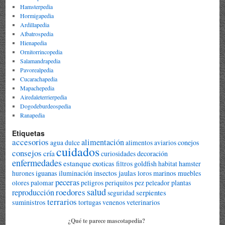
Hamsterpedia
Hormigapedia
Ardillapedia
Albatrospedia
Hienapedia
Ornitorrincopedia
Salamandrapedia
Pavorealpedia
Cucarachapedia
Mapachepedia
Airedaleterrierpedia
Dogodeburdeospedia
Ranapedia
Etiquetas
accesorios
alimentación
conejos
agua dulce
alimentos
aviarios
cuidados
consejos
cría
decoración
curiosidades
enfermedades
estanque
exoticas
goldfish
hamster
filtros
habitat
jaulas
iguanas
iluminación
insectos
marinos
muebles
hurones
loros
peceras
plantas
olores
palomar
peligros
periquitos
pez peleador
salud
roedores
reproducción
serpientes
seguridad
terrarios
suministros
tortugas
veterinarios
venenos
¿Qué te parece mascotapedia?