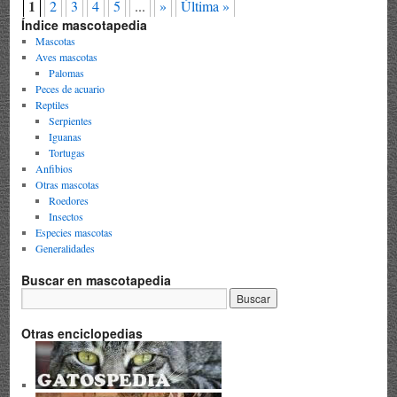
1
2
3
4
5
...
»
Última »
Índice mascotapedia
Mascotas
Aves mascotas
Palomas
Peces de acuario
Reptiles
Serpientes
Iguanas
Tortugas
Anfibios
Otras mascotas
Roedores
Insectos
Especies mascotas
Generalidades
Buscar en mascotapedia
Otras enciclopedias