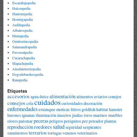
Escarabajopedia
Halconpedia
Hamsterpedia
Hormigapedia
Ardillapedia
Albatrospedia
Hienapedia
Ornitorrincopedia
Salamandrapedia
Pavorealpedia
Cucarachapedia
Mapachepedia
Airedaleterrierpedia
Dogodeburdeospedia
Ranapedia
Etiquetas
accesorios
alimentación
conejos
agua dulce
alimentos
aviarios
cuidados
consejos
cría
decoración
curiosidades
enfermedades
estanque
exoticas
goldfish
hamster
filtros
habitat
jaulas
iguanas
iluminación
insectos
marinos
muebles
hurones
loros
peceras
plantas
olores
palomar
peligros
periquitos
pez peleador
salud
roedores
reproducción
serpientes
seguridad
terrarios
suministros
tortugas
veterinarios
venenos