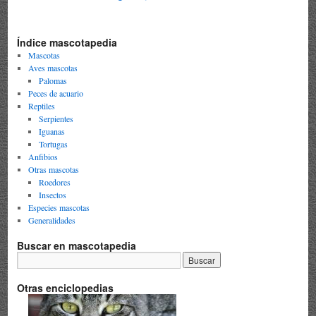
Índice mascotapedia
Mascotas
Aves mascotas
Palomas
Peces de acuario
Reptiles
Serpientes
Iguanas
Tortugas
Anfibios
Otras mascotas
Roedores
Insectos
Especies mascotas
Generalidades
Buscar en mascotapedia
Otras enciclopedias