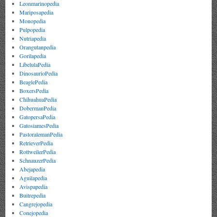
Leonmarinopedia
Mariposapedia
Monopedia
Pulpopedia
Nutriapedia
Orangutanpedia
Gorilapedia
LibelulaPedia
DinosaurioPedia
BeaglePedia
BoxersPedia
ChihuahuaPedia
DobermanPedia
GatopersaPedia
GatosiamesPedia
PastoralemanPedia
RetrieverPedia
RottweilerPedia
SchnauzerPedia
Abejapedia
Aguilapedia
Avispapedia
Buitrepedia
Cangrejopedia
Conejopedia