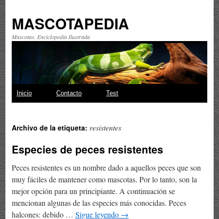
MASCOTAPEDIA
Mascotas. Enciclopedia Ilustrada
Saltar
Inicio
Contacto
Test
al
resistentes
Archivo de la etiqueta:
contenido
Especies de peces resistentes
Peces resistentes es un nombre dado a aquellos peces que son
muy fáciles de mantener como mascotas. Por lo tanto, son la
mejor opción para un principiante. A continuación se
mencionan algunas de las especies más conocidas. Peces
halcones: debido …
Sigue leyendo
→