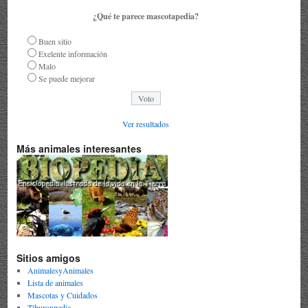
¿Qué te parece mascotapedia?
Buen sitio
Exelente información
Malo
Se puede mejorar
Ver resultados
Más animales interesantes
Sitios amigos
AnimalesyAnimales
Lista de animales
Mascotas y Cuidados
Tiburonpedia