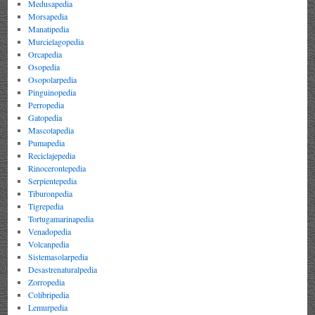
Medusapedia
Morsapedia
Manatipedia
Murcielagopedia
Orcapedia
Osopedia
Osopolarpedia
Pinguinopedia
Perropedia
Gatopedia
Mascotapedia
Pumapedia
Reciclajepedia
Rinocerontepedia
Serpientepedia
Tiburonpedia
Tigrepedia
Tortugamarinapedia
Venadopedia
Volcanpedia
Sistemasolarpedia
Desastrenaturalpedia
Zorropedia
Colibripedia
Lemurpedia