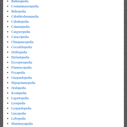
Ballenapedia
Contaminacionpedia
Buhopedia
Caballitodemarpedia
Caballopedia
Calamarpedia
Canguropedia
Caracolpedia
Chimpancepedia
Cocodrilopedia
Delfinpedia
Elefantepedia
Escorpionpedia
Flamencopedia
Focapedia
Guepardopedia
Hipopotamopedia
Jirafapedia
Koalapedia
Lagartopedia
Leonpedia
Leopardopedia
Lincepedia
Lobopedia
Mantarayapedia