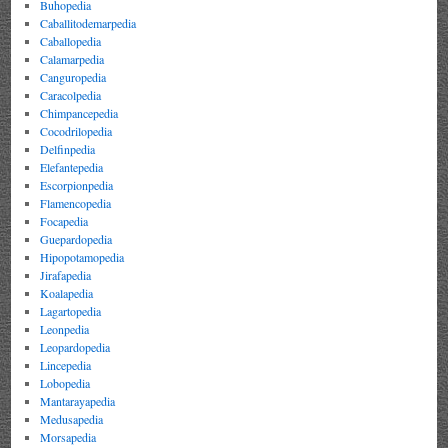
Buhopedia
Caballitodemarpedia
Caballopedia
Calamarpedia
Canguropedia
Caracolpedia
Chimpancepedia
Cocodrilopedia
Delfinpedia
Elefantepedia
Escorpionpedia
Flamencopedia
Focapedia
Guepardopedia
Hipopotamopedia
Jirafapedia
Koalapedia
Lagartopedia
Leonpedia
Leopardopedia
Lincepedia
Lobopedia
Mantarayapedia
Medusapedia
Morsapedia