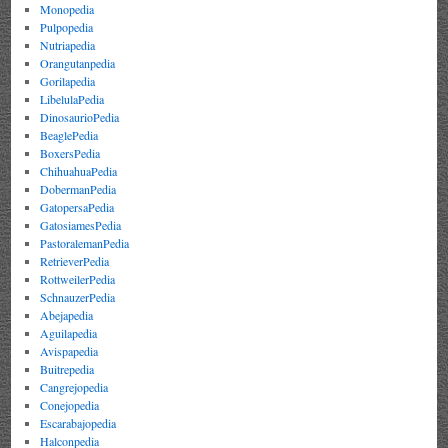
Monopedia
Pulpopedia
Nutriapedia
Orangutanpedia
Gorilapedia
LibelulaPedia
DinosaurioPedia
BeaglePedia
BoxersPedia
ChihuahuaPedia
DobermanPedia
GatopersaPedia
GatosiamesPedia
PastoralemanPedia
RetrieverPedia
RottweilerPedia
SchnauzerPedia
Abejapedia
Aguilapedia
Avispapedia
Buitrepedia
Cangrejopedia
Conejopedia
Escarabajopedia
Halconpedia