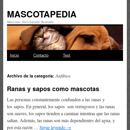
MASCOTAPEDIA
Mascotas. Enciclopedia Ilustrada
Saltar
Inicio
Contacto
Test
al
Anfibios
Archivo de la categoría:
contenido
Ranas y sapos como mascotas
Las personas constantemente confunden a las ranas y
los sapos. En general, los sapos son verrugosos y las ranas
son suaves, los sapos tienden a caminar mientras que las ranas
saltan. Además, las ranas son más dependientes del agua, y
por esta razón …
Sigue leyendo
→