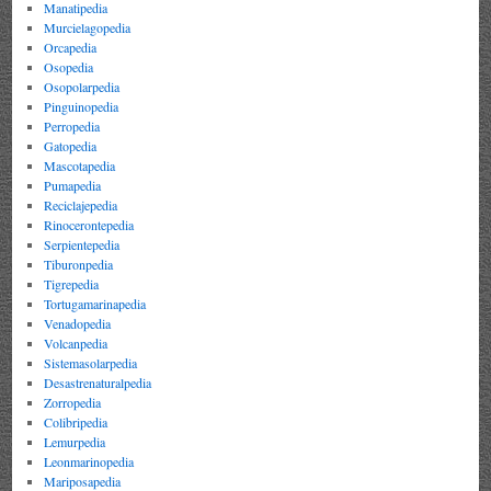
Manatipedia
Murcielagopedia
Orcapedia
Osopedia
Osopolarpedia
Pinguinopedia
Perropedia
Gatopedia
Mascotapedia
Pumapedia
Reciclajepedia
Rinocerontepedia
Serpientepedia
Tiburonpedia
Tigrepedia
Tortugamarinapedia
Venadopedia
Volcanpedia
Sistemasolarpedia
Desastrenaturalpedia
Zorropedia
Colibripedia
Lemurpedia
Leonmarinopedia
Mariposapedia