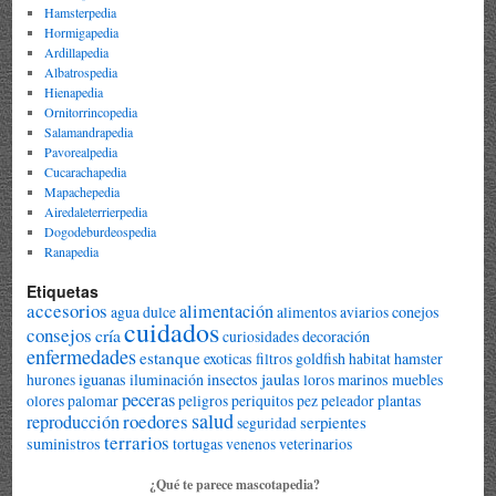
Hamsterpedia
Hormigapedia
Ardillapedia
Albatrospedia
Hienapedia
Ornitorrincopedia
Salamandrapedia
Pavorealpedia
Cucarachapedia
Mapachepedia
Airedaleterrierpedia
Dogodeburdeospedia
Ranapedia
Etiquetas
accesorios
alimentación
conejos
agua dulce
alimentos
aviarios
cuidados
consejos
cría
decoración
curiosidades
enfermedades
estanque
exoticas
goldfish
hamster
filtros
habitat
jaulas
iguanas
iluminación
insectos
marinos
muebles
hurones
loros
peceras
plantas
olores
palomar
peligros
periquitos
pez peleador
salud
roedores
reproducción
serpientes
seguridad
terrarios
suministros
tortugas
veterinarios
venenos
¿Qué te parece mascotapedia?