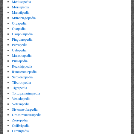
Medusapedia
Morsapedia
Manatipedia
Murcielagopedia
Orcapedia
Osopedia
Osopolarpedia
Pinguinopedia
Perropedia
Gatopedia
Mascotapedia
Pumapedia
Reciclajepedia
Rinocerontepedia
Serpientepedia
Tiburonpedia
Tigrepedia
Tortugamarinapedia
Venadopedia
Volcanpedia
Sistemasolarpedia
Desastrenaturalpedia
Zorropedia
Colibripedia
Lemurpedia