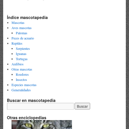
Índice mascotapedia
Mascotas
Aves mascotas
Palomas
Peces de acuario
Reptiles
Serpientes
Iguanas
Tortugas
Anfibios
Otras mascotas
Roedores
Insectos
Especies mascotas
Generalidades
Buscar en mascotapedia
Otras enciclopedias