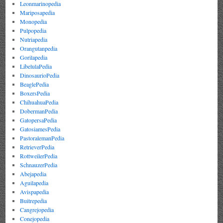
Leonmarinopedia
Mariposapedia
Monopedia
Pulpopedia
Nutriapedia
Orangutanpedia
Gorilapedia
LibelulaPedia
DinosaurioPedia
BeaglePedia
BoxersPedia
ChihuahuaPedia
DobermanPedia
GatopersaPedia
GatosiamesPedia
PastoralemanPedia
RetrieverPedia
RottweilerPedia
SchnauzerPedia
Abejapedia
Aguilapedia
Avispapedia
Buitrepedia
Cangrejopedia
Conejopedia