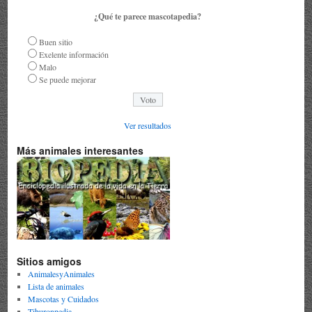
¿Qué te parece mascotapedia?
Buen sitio
Exelente información
Malo
Se puede mejorar
Ver resultados
Más animales interesantes
Sitios amigos
AnimalesyAnimales
Lista de animales
Mascotas y Cuidados
Tiburonpedia