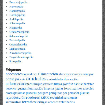
Escarabajopedia
Halconpedia
Hamsterpedia
Hormigapedia
Ardillapedia
Albatrospedia
Hienapedia
Ornitorrincopedia
Salamandrapedia
Pavorealpedia
Cucarachapedia
Mapachepedia
Airedaleterrierpedia
Dogodeburdeospedia
Ranapedia
Etiquetas
accesorios
alimentación
conejos
agua dulce
alimentos
aviarios
cuidados
consejos
cría
decoración
curiosidades
enfermedades
estanque
exoticas
goldfish
hamster
filtros
habitat
jaulas
iguanas
iluminación
insectos
marinos
muebles
hurones
loros
peceras
plantas
olores
palomar
peligros
periquitos
pez peleador
salud
roedores
reproducción
serpientes
seguridad
terrarios
suministros
tortugas
veterinarios
venenos