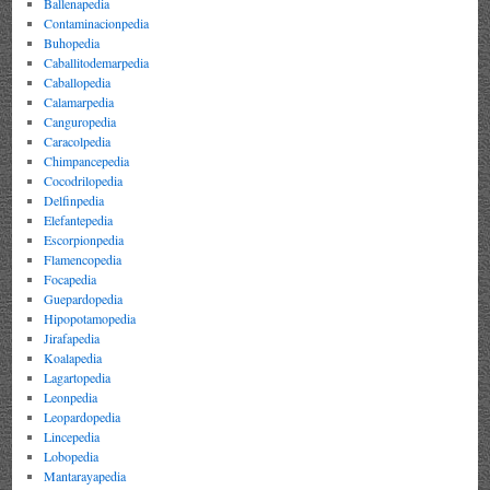
Ballenapedia
Contaminacionpedia
Buhopedia
Caballitodemarpedia
Caballopedia
Calamarpedia
Canguropedia
Caracolpedia
Chimpancepedia
Cocodrilopedia
Delfinpedia
Elefantepedia
Escorpionpedia
Flamencopedia
Focapedia
Guepardopedia
Hipopotamopedia
Jirafapedia
Koalapedia
Lagartopedia
Leonpedia
Leopardopedia
Lincepedia
Lobopedia
Mantarayapedia