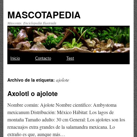
MASCOTAPEDIA
Mascotas. Enciclopedia Ilustrada
Saltar
Inicio
Contacto
Test
al
ajolote
Archivo de la etiqueta:
contenido
Axolotl o ajolote
Nombre común: Ajolote Nombre cientifico: Ambystoma
mexicanum Distribución: México Hábitat: Los lagos de
montaña Tamaño adulto: 30 cm General: Los ajolotes son los
renacuajos extra grandes de la salamandra mexicana. Lo
extraño es que, aunque más…