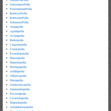
GatosiamesPedia
PastoralemanPedia
RetrieverPedia
RottweilerPedia
SchnauzerPedia
Abejapedia
Aguilapedia
Avispapedia
Buitrepedia
Cangrejopedia
Conejopedia
Escarabajopedia
Halconpedia
Hamsterpedia
Hormigapedia
Ardillapedia
Albatrospedia
Hienapedia
Ornitorrincopedia
Salamandrapedia
Pavorealpedia
Cucarachapedia
Mapachepedia
Airedaleterrierpedia