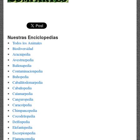
Nuestras Enciclopedias
Todos los Animales
Biodiversidad
Aracnipedia
Avestruzpedia
Ballenapedia
Contaminacionpedia
Buhopedia
Caballitodemarpedia
Caballopedia
Calamarpedia
Canguropedia
Caracolpedia
Chimpancepedia
Cocodrilopedia
Delfinpedia
Elefantepedia
Escorpionpedia
Flamencopedia