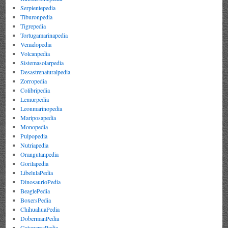
Serpientepedia
Tiburonpedia
Tigrepedia
Tortugamarinapedia
Venadopedia
Volcanpedia
Sistemasolarpedia
Desastrenaturalpedia
Zorropedia
Colibripedia
Lemurpedia
Leonmarinopedia
Mariposapedia
Monopedia
Pulpopedia
Nutriapedia
Orangutanpedia
Gorilapedia
LibelulaPedia
DinosaurioPedia
BeaglePedia
BoxersPedia
ChihuahuaPedia
DobermanPedia
GatopersaPedia