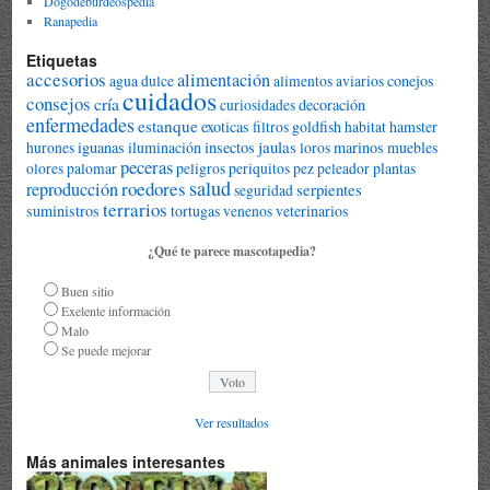
Dogodeburdeospedia
Ranapedia
Etiquetas
accesorios
alimentación
conejos
agua dulce
alimentos
aviarios
cuidados
consejos
cría
decoración
curiosidades
enfermedades
estanque
exoticas
goldfish
hamster
filtros
habitat
jaulas
iguanas
iluminación
insectos
marinos
muebles
hurones
loros
peceras
plantas
olores
palomar
peligros
periquitos
pez peleador
salud
roedores
reproducción
serpientes
seguridad
terrarios
suministros
tortugas
veterinarios
venenos
¿Qué te parece mascotapedia?
Buen sitio
Exelente información
Malo
Se puede mejorar
Ver resultados
Más animales interesantes