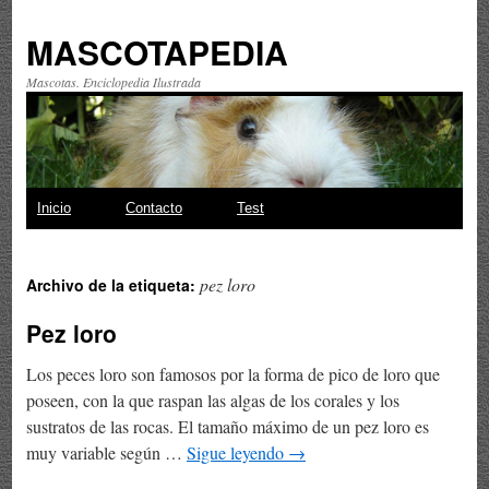
MASCOTAPEDIA
Mascotas. Enciclopedia Ilustrada
Saltar
Inicio
Contacto
Test
al
pez loro
Archivo de la etiqueta:
contenido
Pez loro
Los peces loro son famosos por la forma de pico de loro que
poseen, con la que raspan las algas de los corales y los
sustratos de las rocas. El tamaño máximo de un pez loro es
muy variable según …
Sigue leyendo
→