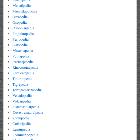
Manatipedia
Murcielagopedia
Orcapedia
Osopedia
Osopolarpedia
Pinguinopedia
Perropedia
Gatopedia
Mascotapedia
Pumapedia
Reciclajepedia
Rinocerontepedia
Serpientepedia
Tiburonpedia
Tigrepedia
Tortugamarinapedia
Venadopedia
Volcanpedia
Sistemasolarpedia
Desastrenaturalpedia
Zorropedia
Colibripedia
Lemurpedia
Leonmarinopedia