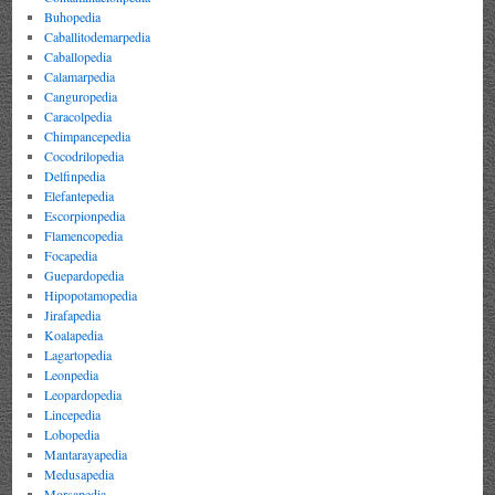
Buhopedia
Caballitodemarpedia
Caballopedia
Calamarpedia
Canguropedia
Caracolpedia
Chimpancepedia
Cocodrilopedia
Delfinpedia
Elefantepedia
Escorpionpedia
Flamencopedia
Focapedia
Guepardopedia
Hipopotamopedia
Jirafapedia
Koalapedia
Lagartopedia
Leonpedia
Leopardopedia
Lincepedia
Lobopedia
Mantarayapedia
Medusapedia
Morsapedia