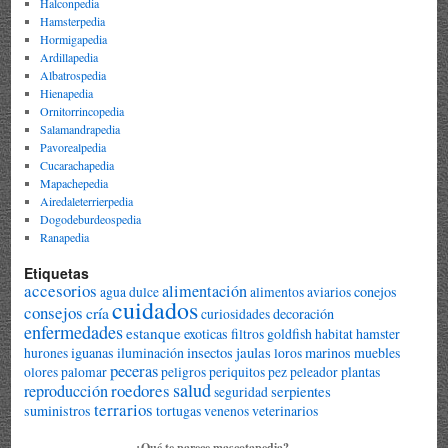
Halconpedia
Hamsterpedia
Hormigapedia
Ardillapedia
Albatrospedia
Hienapedia
Ornitorrincopedia
Salamandrapedia
Pavorealpedia
Cucarachapedia
Mapachepedia
Airedaleterrierpedia
Dogodeburdeospedia
Ranapedia
Etiquetas
accesorios
alimentación
conejos
agua dulce
alimentos
aviarios
cuidados
consejos
cría
decoración
curiosidades
enfermedades
estanque
exoticas
goldfish
hamster
filtros
habitat
jaulas
iguanas
iluminación
insectos
marinos
muebles
hurones
loros
peceras
plantas
olores
palomar
peligros
periquitos
pez peleador
salud
roedores
reproducción
serpientes
seguridad
terrarios
suministros
tortugas
veterinarios
venenos
¿Qué te parece mascotapedia?