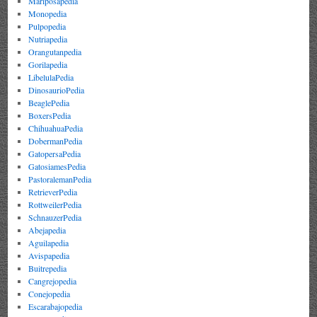
Mariposapedia
Monopedia
Pulpopedia
Nutriapedia
Orangutanpedia
Gorilapedia
LibelulaPedia
DinosaurioPedia
BeaglePedia
BoxersPedia
ChihuahuaPedia
DobermanPedia
GatopersaPedia
GatosiamesPedia
PastoralemanPedia
RetrieverPedia
RottweilerPedia
SchnauzerPedia
Abejapedia
Aguilapedia
Avispapedia
Buitrepedia
Cangrejopedia
Conejopedia
Escarabajopedia