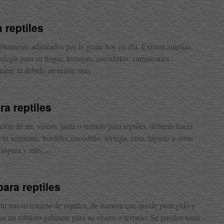
 reptiles
liamente admirados por la gente hoy en día. Existen amplias
elegir para su hogar, tortugas, cocodrilos, camaleones
quiere la debida atención, más…
ra reptiles
ión de un, vivero, jaula o terrario para reptiles, deberás hacer
tu serpiente, bordillo, cocodrilo, tortuga, rana, lagarto u otros
a segura y más…
ara reptiles
tu nuevo terrario de reptiles, de manera que quede protegido y
ar un robusto gabinete para su vivero o terrario. Se pueden tener