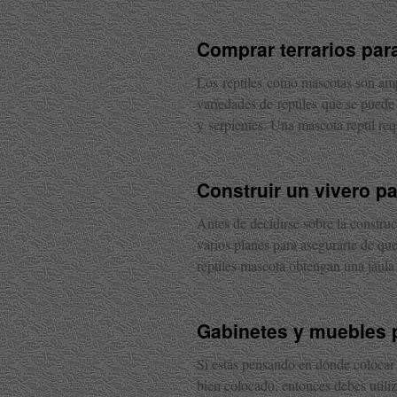
Comprar terrarios para
Los reptiles como mascotas son amp
variedades de reptiles que se puede 
y serpientes. Una mascota reptil re
Construir un vivero pa
Antes de decidirse sobre la construcc
varios planes para asegurarte de que 
reptiles mascota obtengan una jaul
Gabinetes y muebles p
Si estás pensando en dónde colocar 
bien colocado, entonces debes utiliz