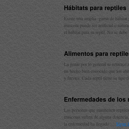
Hábitats para reptiles
Existe una amplia gama de hábitat pa
mascota puede ser artificial o natura
el hábitat para su reptil. No se de
Alimentos para reptile
La gente por lo general se retuerce 
un hecho bien conocido que los ali
y fuertes. Cada reptil tiene su tip
Enfermedades de los r
Las personas que mantienen reptile
mascotas sufren de alguna dolencia,
la enfermedad ha llegado …
Sigue 