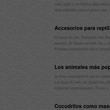
cada reptil y sus hábitos alimentici
dieta saludable para el género más
Accesorios para repti
Después de que, finalmente han deci
manejar, de tamaño normal, etc.), e
Podemos mantenerlos felices prop
Los animales más po
Se tiene constancia de que los anim
a lo largo de todo ese tiempo las ci
realmente impresionantes. Pienso 
Cocodrilos como mas