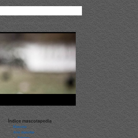
Mascotas. Enciclopedia Ilustrada
Índice mascotapedia
Mascotas
Aves mascotas
Palomas