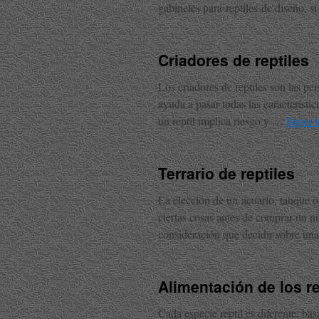
gabinetes para reptiles de diseño, 
Criadores de reptiles
Los criadores de reptiles son las per
ayuda a pasar todas las característi
un reptil implica riesgo y …
Sigue 
Terrario de reptiles
La elección de un acuario, tanque o 
ciertas cosas antes de comprar un n
consideración que decidir sobre un
Alimentación de los r
Cada especie reptil es diferente, bas