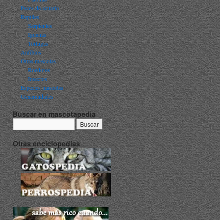
Peces de acuario
Reptiles
Serpientes
Iguanas
Tortugas
Anfibios
Otras mascotas
Roedores
Insectos
Especies mascotas
Generalidades
Buscar en mascotapedia
Otras enciclopedias