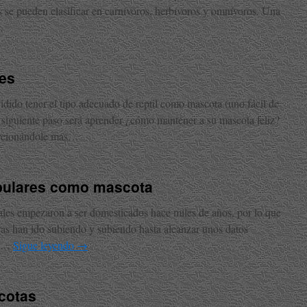
os se pueden clasificar en carnívoros, herbívoros y omnívoros. Una
…
les
dido tener el tipo adecuado de reptil como mascota (uno fácil de
l siguiente paso será aprender ¿cómo mantener a su mascota feliz?
orcionándole más…
pulares como mascota
ales empezaron a ser domesticados hace miles de años, por lo que
fras han ido subiendo y subiendo hasta alcanzar unos datos
y …
Sigue leyendo
→
cotas