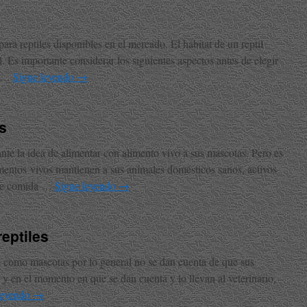
ra reptiles disponibles en el mercado. El hábitat de un reptil
l. Es importante considerar los siguientes aspectos antes de elegir
be …
Sigue leyendo
→
s
ante la idea de alimentar con alimento vivo a sus mascotas. Pero es
mentos vivos mantienen a sus animales domésticos sanos, activos
o de comida …
Sigue leyendo
→
eptiles
s como mascotas por lo general no se dan cuenta de que sus
 y en el momento en que se dan cuenta y lo llevan al veterinario,
leyendo
→