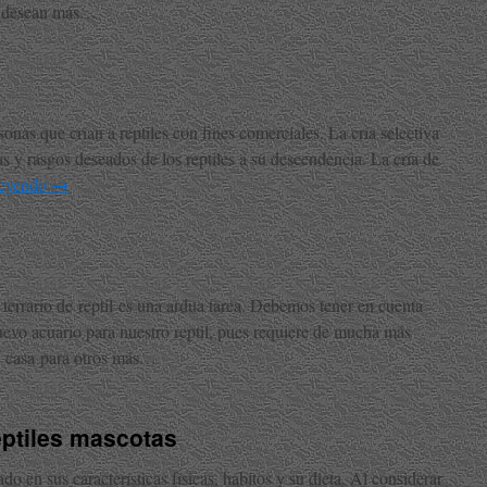
si desean más…
sonas que crían a reptiles con fines comerciales. La cría selectiva
cas y rasgos deseados de los reptiles a su descendencia. La cría de
leyendo
→
terrario de reptil es una ardua tarea. Debemos tener en cuenta
uevo acuario para nuestro reptil, pues requiere de mucha más
a casa para otros más…
eptiles mascotas
ado en sus características físicas, hábitos y su dieta. Al considerar