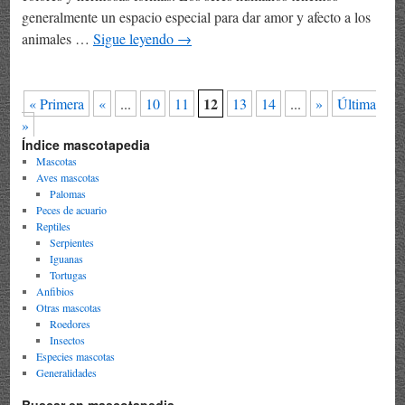
generalmente un espacio especial para dar amor y afecto a los
animales …
Sigue leyendo
→
12
« Primera
«
...
10
11
13
14
...
»
Última
»
Índice mascotapedia
Mascotas
Aves mascotas
Palomas
Peces de acuario
Reptiles
Serpientes
Iguanas
Tortugas
Anfibios
Otras mascotas
Roedores
Insectos
Especies mascotas
Generalidades