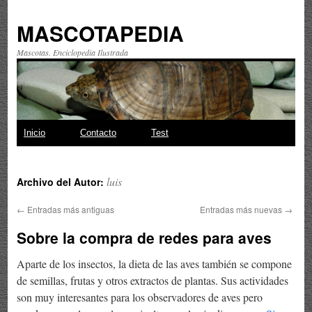
MASCOTAPEDIA
Mascotas. Enciclopedia Ilustrada
Saltar
Inicio
Contacto
Test
al
luis
Archivo del Autor:
contenido
←
Entradas más antiguas
Entradas más nuevas
→
Sobre la compra de redes para aves
Aparte de los insectos, la dieta de las aves también se compone
de semillas, frutas y otros extractos de plantas. Sus actividades
son muy interesantes para los observadores de aves pero