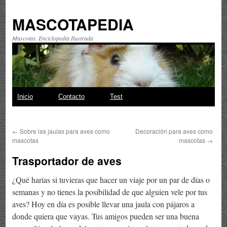
MASCOTAPEDIA
Mascotas. Enciclopedia Ilustrada
Saltar
Inicio
Contacto
Test
al
←
Sobre las jaulas para aves como
Decoración para aves como
contenido
mascotas
mascotas
→
Trasportador de aves
¿Qué harías si tuvieras que hacer un viaje por un par de días o
semanas y no tienes la posibilidad de que alguien vele por tus
aves? Hoy en día es posible llevar una jaula con pájaros a
donde quiera que vayas. Tus amigos pueden ser una buena