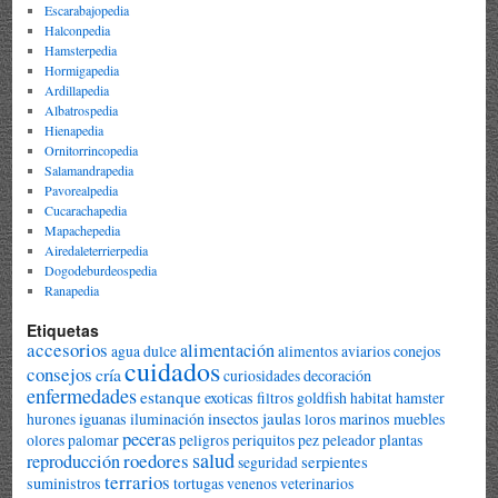
Escarabajopedia
Halconpedia
Hamsterpedia
Hormigapedia
Ardillapedia
Albatrospedia
Hienapedia
Ornitorrincopedia
Salamandrapedia
Pavorealpedia
Cucarachapedia
Mapachepedia
Airedaleterrierpedia
Dogodeburdeospedia
Ranapedia
Etiquetas
accesorios
alimentación
conejos
agua dulce
alimentos
aviarios
cuidados
consejos
cría
decoración
curiosidades
enfermedades
estanque
exoticas
goldfish
hamster
filtros
habitat
jaulas
iguanas
iluminación
insectos
marinos
muebles
hurones
loros
peceras
plantas
olores
palomar
peligros
periquitos
pez peleador
salud
roedores
reproducción
serpientes
seguridad
terrarios
suministros
tortugas
veterinarios
venenos