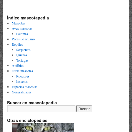
Índice mascotapedia
Mascotas
Aves mascotas
Palomas
Peces de acuario
Reptiles
Serpientes
Iguanas
Tortugas
Anfibios
Otras mascotas
Roedores
Insectos
Especies mascotas
Generalidades
Buscar en mascotapedia
Otras enciclopedias