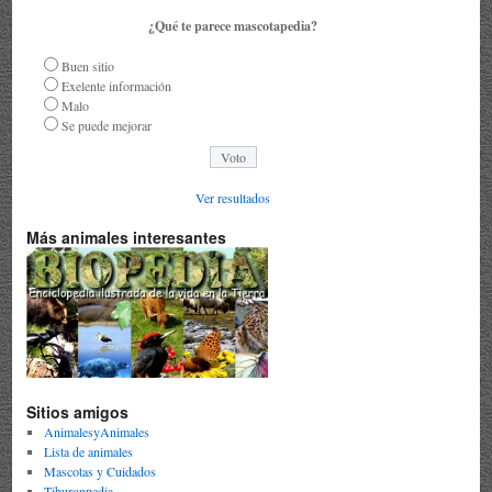
¿Qué te parece mascotapedia?
Buen sitio
Exelente información
Malo
Se puede mejorar
Ver resultados
Más animales interesantes
Sitios amigos
AnimalesyAnimales
Lista de animales
Mascotas y Cuidados
Tiburonpedia