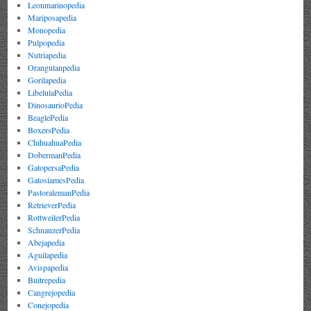
Leonmarinopedia
Mariposapedia
Monopedia
Pulpopedia
Nutriapedia
Orangutanpedia
Gorilapedia
LibelulaPedia
DinosaurioPedia
BeaglePedia
BoxersPedia
ChihuahuaPedia
DobermanPedia
GatopersaPedia
GatosiamesPedia
PastoralemanPedia
RetrieverPedia
RottweilerPedia
SchnauzerPedia
Abejapedia
Aguilapedia
Avispapedia
Buitrepedia
Cangrejopedia
Conejopedia