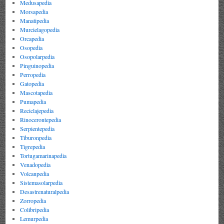
Medusapedia
Morsapedia
Manatipedia
Murcielagopedia
Orcapedia
Osopedia
Osopolarpedia
Pinguinopedia
Perropedia
Gatopedia
Mascotapedia
Pumapedia
Reciclajepedia
Rinocerontepedia
Serpientepedia
Tiburonpedia
Tigrepedia
Tortugamarinapedia
Venadopedia
Volcanpedia
Sistemasolarpedia
Desastrenaturalpedia
Zorropedia
Colibripedia
Lemurpedia