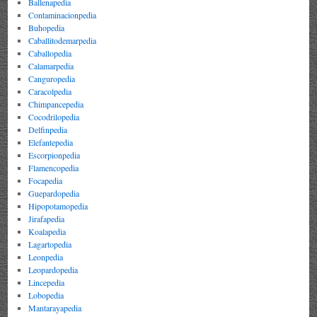
Ballenapedia
Contaminacionpedia
Buhopedia
Caballitodemarpedia
Caballopedia
Calamarpedia
Canguropedia
Caracolpedia
Chimpancepedia
Cocodrilopedia
Delfinpedia
Elefantepedia
Escorpionpedia
Flamencopedia
Focapedia
Guepardopedia
Hipopotamopedia
Jirafapedia
Koalapedia
Lagartopedia
Leonpedia
Leopardopedia
Lincepedia
Lobopedia
Mantarayapedia