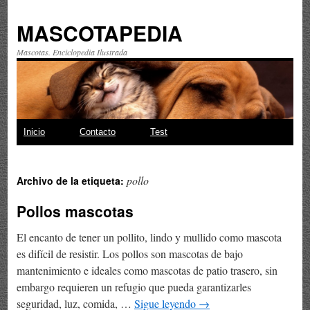
MASCOTAPEDIA
Mascotas. Enciclopedia Ilustrada
Saltar
Inicio
Contacto
Test
al
pollo
Archivo de la etiqueta:
contenido
Pollos mascotas
El encanto de tener un pollito, lindo y mullido como mascota
es difícil de resistir. Los pollos son mascotas de bajo
mantenimiento e ideales como mascotas de patio trasero, sin
embargo requieren un refugio que pueda garantizarles
seguridad, luz, comida, …
Sigue leyendo
→