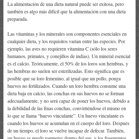
La alimentación de una dieta natural puede ser exitosa, pero
también es algo más difícil que la alimentación con una dieta
preparada.
Las vitaminas y los minerales son componentes esenciales en
cualquier dieta, y los requisitos varían entre las especies. Por
ejemplo, las aves no requieren vitamina C (sólo los seres
humanos, primates, y conejillos de indias). Un mineral esencial
es el calcio. Teóricamente, el 50% de los loros son hembras, y
las hembras no suelen ser esterilizadas. Esto significa que es
posible que su loro femenino, al igual que un pollo, ponga
huevos no fertilizados. Cuando un loro hembra consume una
dieta baja en calcio, las conchas en sus huevos no se forman
adecuadamente, y no será capaz de poner los huevos, debido a
la debilidad de las finas conchas, convirtiéndose el mismo en
lo que se llama “huevo vinculante”. Un huevo vinculante es
cuando los huevos se acumulan en el cuerpo del loro. Después
de un tiempo, el loro se vuelve incapaz de defecar. También,
un huevo se puede romperse dentro del ave, y los fragmentos