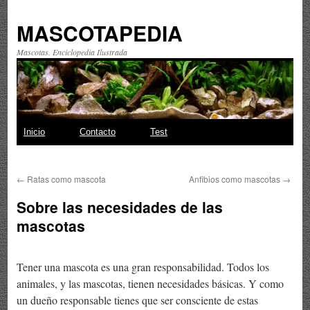
MASCOTAPEDIA
Mascotas. Enciclopedia Ilustrada
Saltar
Inicio
Contacto
Test
al
←
Ratas como mascota
Anfibios como mascotas
→
contenido
Sobre las necesidades de las
mascotas
Tener una mascota es una gran responsabilidad. Todos los
animales, y las mascotas, tienen necesidades básicas. Y como
un dueño responsable tienes que ser consciente de estas