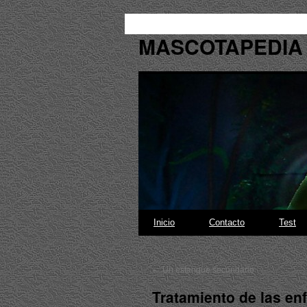
MASCOTAPEDIA
Saltar
Inicio
Contacto
Test
al
←
Un estanque secundario
contenido
Tratamiento de las e