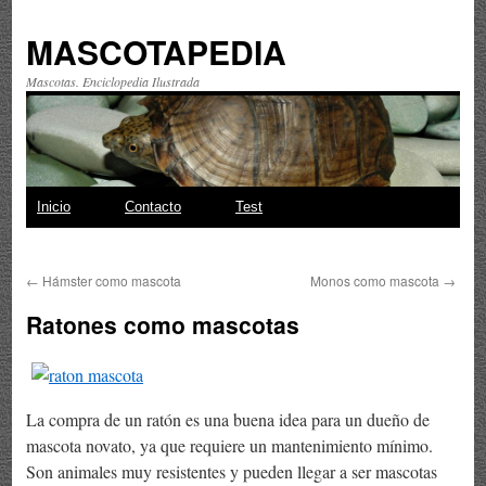
MASCOTAPEDIA
Mascotas. Enciclopedia Ilustrada
Saltar
Inicio
Contacto
Test
al
←
Hámster como mascota
Monos como mascota
→
contenido
Ratones como mascotas
La compra de un ratón es una buena idea para un dueño de
mascota novato, ya que requiere un mantenimiento mínimo.
Son animales muy resistentes y pueden llegar a ser mascotas