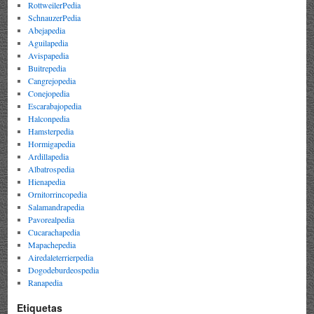
RottweilerPedia
SchnauzerPedia
Abejapedia
Aguilapedia
Avispapedia
Buitrepedia
Cangrejopedia
Conejopedia
Escarabajopedia
Halconpedia
Hamsterpedia
Hormigapedia
Ardillapedia
Albatrospedia
Hienapedia
Ornitorrincopedia
Salamandrapedia
Pavorealpedia
Cucarachapedia
Mapachepedia
Airedaleterrierpedia
Dogodeburdeospedia
Ranapedia
Etiquetas