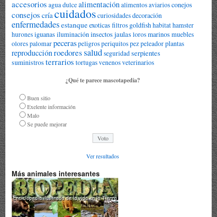
accesorios
alimentación
conejos
agua dulce
alimentos
aviarios
cuidados
consejos
cría
decoración
curiosidades
enfermedades
estanque
exoticas
goldfish
hamster
filtros
habitat
jaulas
iguanas
iluminación
insectos
marinos
muebles
hurones
loros
peceras
plantas
olores
palomar
peligros
periquitos
pez peleador
salud
roedores
reproducción
serpientes
seguridad
terrarios
suministros
tortugas
veterinarios
venenos
¿Qué te parece mascotapedia?
Buen sitio
Exelente información
Malo
Se puede mejorar
Ver resultados
Más animales interesantes