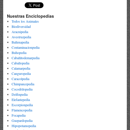
Nuestras Enciclopedias
Todos los Animales
Biodiversidad
Aracnipedia
Avestruzpedia
Ballenapedia
Contaminacionpedia
Buhopedia
Caballitodemarpedia
Caballopedia
Calamarpedia
Canguropedia
Caracolpedia
Chimpancepedia
Cocodrilopedia
Delfinpedia
Elefantepedia
Escorpionpedia
Flamencopedia
Focapedia
Guepardopedia
Hipopotamopedia