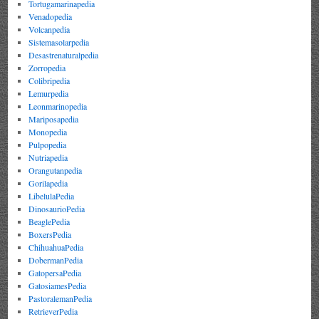
Tortugamarinapedia
Venadopedia
Volcanpedia
Sistemasolarpedia
Desastrenaturalpedia
Zorropedia
Colibripedia
Lemurpedia
Leonmarinopedia
Mariposapedia
Monopedia
Pulpopedia
Nutriapedia
Orangutanpedia
Gorilapedia
LibelulaPedia
DinosaurioPedia
BeaglePedia
BoxersPedia
ChihuahuaPedia
DobermanPedia
GatopersaPedia
GatosiamesPedia
PastoralemanPedia
RetrieverPedia