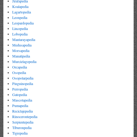
Jirafapedia
Koalapedia
Lagartopedia
Leonpedia
Leopardopedia
Lincepedia
Lobopedia
Mantarayapedia
Medusapedia
Morsapedia
Manatipedia
Murcielagopedia
Orcapedia
Osopedia
Osopolarpedia
Pinguinopedia
Perropedia
Gatopedia
Mascotapedia
Pumapedia
Reciclajepedia
Rinocerontepedia
Serpientepedia
Tiburonpedia
Tigrepedia