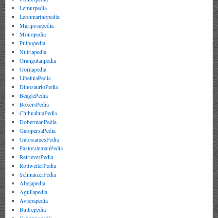
Lemurpedia
Leonmarinopedia
Mariposapedia
Monopedia
Pulpopedia
Nutriapedia
Orangutanpedia
Gorilapedia
LibelulaPedia
DinosaurioPedia
BeaglePedia
BoxersPedia
ChihuahuaPedia
DobermanPedia
GatopersaPedia
GatosiamesPedia
PastoralemanPedia
RetrieverPedia
RottweilerPedia
SchnauzerPedia
Abejapedia
Aguilapedia
Avispapedia
Buitrepedia
Cangrejopedia