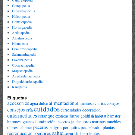
Conejopedia
Escarabajopedia
Halconpedia
Hamsterpedia
Hormigapedia
Ardillapedia
Albatrospedia
Hienapedia
Ornitorrincopedia
Salamandrapedia
Pavorealpedia
Cucarachapedia
Mapachepedia
Airedaleterrierpedia
Dogodeburdeospedia
Ranapedia
Etiquetas
accesorios
alimentación
conejos
agua dulce
alimentos
aviarios
cuidados
consejos
cría
decoración
curiosidades
enfermedades
estanque
exoticas
goldfish
hamster
filtros
habitat
jaulas
iguanas
iluminación
insectos
marinos
muebles
hurones
loros
peceras
plantas
olores
palomar
peligros
periquitos
pez peleador
salud
roedores
reproducción
serpientes
seguridad