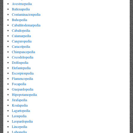
Avestruzpedia
Ballenapedia
Contaminacionpedia
Buhopedia
Caballitodemarpedia
Caballopedia
Calamarpedia
Canguropedia
Caracolpedia
Chimpancepedia
Cocodrilopedia
Delfinpedia
Elefantepedia
Escorpionpedia
Flamencopedia
Focapedia
Guepardopedia
Hipopotamopedia
Jirafapedia
Koalapedia
Lagartopedia
Leonpedia
Leopardopedia
Lincepedia
Lobopedia