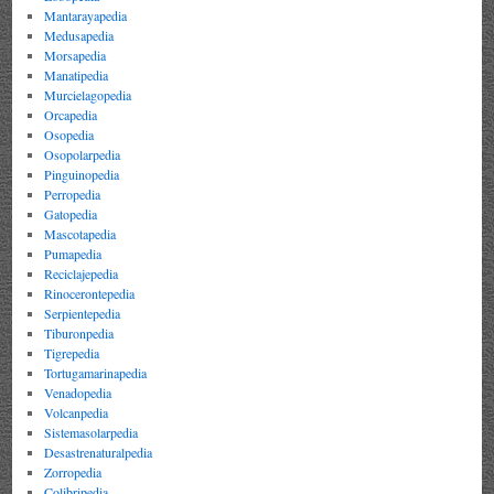
Mantarayapedia
Medusapedia
Morsapedia
Manatipedia
Murcielagopedia
Orcapedia
Osopedia
Osopolarpedia
Pinguinopedia
Perropedia
Gatopedia
Mascotapedia
Pumapedia
Reciclajepedia
Rinocerontepedia
Serpientepedia
Tiburonpedia
Tigrepedia
Tortugamarinapedia
Venadopedia
Volcanpedia
Sistemasolarpedia
Desastrenaturalpedia
Zorropedia
Colibripedia