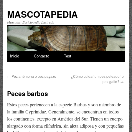
MASCOTAPEDIA
Mascotas. Enciclopedia Ilustrada
Saltar
Inicio
Contacto
Test
al
←
Pez anémona o pez payazo
¿Cómo cuidar un pez peleador o
contenido
pez gallo?
→
Peces barbos
Estos peces pertenecen a la especie Barbus y son miembro de
la familia Cyprinidae. Generalmente, se encuentran en todos
los continentes, excepto en América del Sur. Tienen un cuerpo
alargado con forma cilíndrica, sin aleta adiposa y con pequeñas