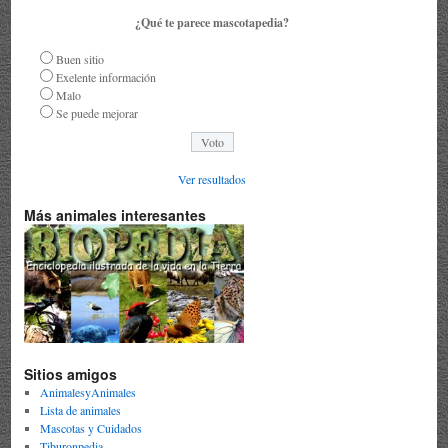
¿Qué te parece mascotapedia?
Buen sitio
Exelente información
Malo
Se puede mejorar
Ver resultados
Más animales interesantes
Sitios amigos
AnimalesyAnimales
Lista de animales
Mascotas y Cuidados
Tiburonpedia