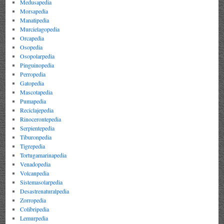
Medusapedia
Morsapedia
Manatipedia
Murcielagopedia
Orcapedia
Osopedia
Osopolarpedia
Pinguinopedia
Perropedia
Gatopedia
Mascotapedia
Pumapedia
Reciclajepedia
Rinocerontepedia
Serpientepedia
Tiburonpedia
Tigrepedia
Tortugamarinapedia
Venadopedia
Volcanpedia
Sistemasolarpedia
Desastrenaturalpedia
Zorropedia
Colibripedia
Lemurpedia