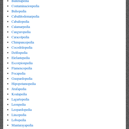
Ballenapedia
Contaminacionpedia
Buhopedia
Caballitodemarpedia
Caballopedia
Calamarpedia
Canguropedia
Caracolpedia
Chimpancepedia
Cocodrilopedia
Delfinpedia
Elefantepedia
Escorpionpedia
Flamencopedia
Focapedia
Guepardopedia
Hipopotamopedia
Jirafapedia
Koalapedia
Lagartopedia
Leonpedia
Leopardopedia
Lincepedia
Lobopedia
Mantarayapedia