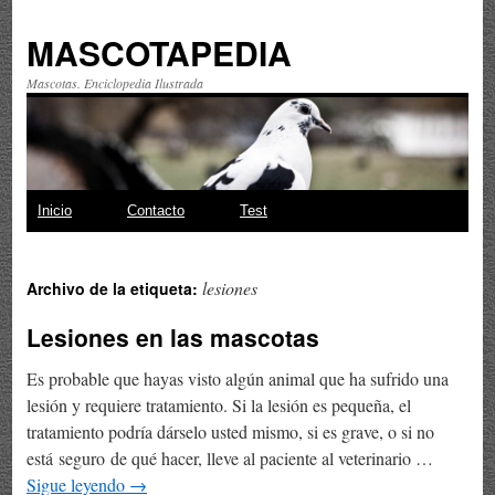
MASCOTAPEDIA
Mascotas. Enciclopedia Ilustrada
Saltar
Inicio
Contacto
Test
al
lesiones
Archivo de la etiqueta:
contenido
Lesiones en las mascotas
Es probable que hayas visto algún animal que ha sufrido una
lesión y requiere tratamiento. Si la lesión es pequeña, el
tratamiento podría dárselo usted mismo, si es grave, o si no
está seguro de qué hacer, lleve al paciente al veterinario …
Sigue leyendo
→