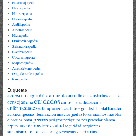
Escarabajopedia
Halconpedia
Hamsterpedia
Hormigapedia
Ardillapedia
Albatrospedia
Hienapedia
Ornitorrincopedia
Salamandrapedia
Pavorealpedia
Cucarachapedia
Mapachepedia
Airedaleterrierpedia
Dogodeburdeospedia
Ranapedia
Etiquetas
accesorios
alimentación
conejos
agua dulce
alimentos
aviarios
cuidados
consejos
cría
decoración
curiosidades
enfermedades
estanque
exoticas
goldfish
hamster
filtros
habitat
jaulas
iguanas
iluminación
insectos
marinos
muebles
hurones
loros
peceras
plantas
olores
palomar
peligros
periquitos
pez peleador
salud
roedores
reproducción
serpientes
seguridad
terrarios
suministros
tortugas
veterinarios
venenos