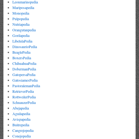
Leonmarinopedia
Mariposapedia
Monopedia
Pulpopedia
Nutriapedia
Orangutanpedia
Gorilapedia
LibelulaPedia
DinosaurioPedia
BeaglePedia
BoxersPedia
ChihuahuaPedia
DobermanPedia
GatopersaPedia
GatosiamesPedia
PastoralemanPedia
RetrieverPedia
RottweilerPedia
SchnauzerPedia
Abejapedia
Aguilapedia
Avispapedia
Buitrepedia
Cangrejopedia
Conejopedia