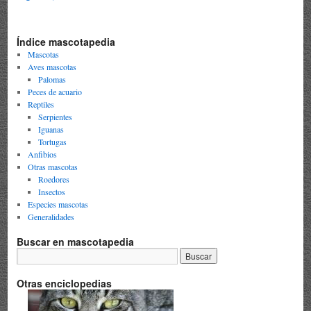
Índice mascotapedia
Mascotas
Aves mascotas
Palomas
Peces de acuario
Reptiles
Serpientes
Iguanas
Tortugas
Anfibios
Otras mascotas
Roedores
Insectos
Especies mascotas
Generalidades
Buscar en mascotapedia
Otras enciclopedias