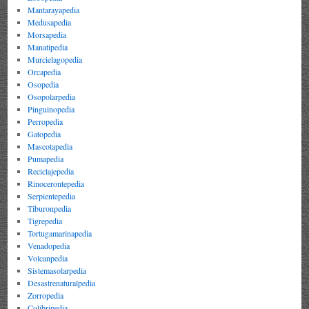
Mantarayapedia
Medusapedia
Morsapedia
Manatipedia
Murcielagopedia
Orcapedia
Osopedia
Osopolarpedia
Pinguinopedia
Perropedia
Gatopedia
Mascotapedia
Pumapedia
Reciclajepedia
Rinocerontepedia
Serpientepedia
Tiburonpedia
Tigrepedia
Tortugamarinapedia
Venadopedia
Volcanpedia
Sistemasolarpedia
Desastrenaturalpedia
Zorropedia
Colibripedia