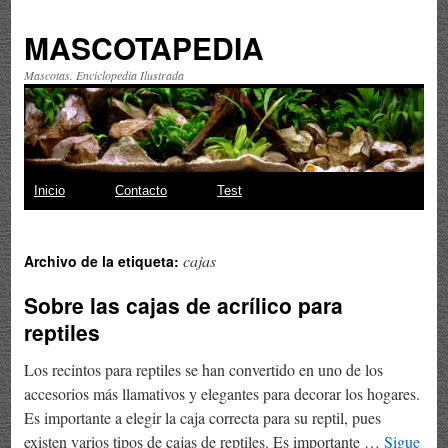
MASCOTAPEDIA
Mascotas. Enciclopedia Ilustrada
Saltar
Inicio
Contacto
Test
al
cajas
Archivo de la etiqueta:
contenido
Sobre las cajas de acrílico para
reptiles
Los recintos para reptiles se han convertido en uno de los
accesorios más llamativos y elegantes para decorar los hogares.
Es importante a elegir la caja correcta para su reptil, pues
existen varios tipos de cajas de reptiles. Es importante …
Sigue