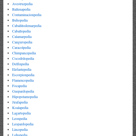
Avestruzpedia
Ballenapedia
Contaminacionpedia
Buhopedia
Caballitodemarpedia
Caballopedia
Calamarpedia
Canguropedia
Caracolpedia
Chimpancepedia
Cocodrilopedia
Delfinpedia
Elefantepedia
Escorpionpedia
Flamencopedia
Focapedia
Guepardopedia
Hipopotamopedia
Jirafapedia
Koalapedia
Lagartopedia
Leonpedia
Leopardopedia
Lincepedia
Lobopedia