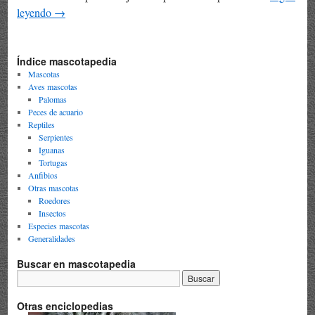
leyendo
→
Índice mascotapedia
Mascotas
Aves mascotas
Palomas
Peces de acuario
Reptiles
Serpientes
Iguanas
Tortugas
Anfibios
Otras mascotas
Roedores
Insectos
Especies mascotas
Generalidades
Buscar en mascotapedia
Otras enciclopedias