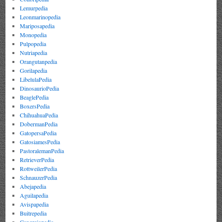
Lemurpedia
Leonmarinopedia
Mariposapedia
Monopedia
Pulpopedia
Nutriapedia
Orangutanpedia
Gorilapedia
LibelulaPedia
DinosaurioPedia
BeaglePedia
BoxersPedia
ChihuahuaPedia
DobermanPedia
GatopersaPedia
GatosiamesPedia
PastoralemanPedia
RetrieverPedia
RottweilerPedia
SchnauzerPedia
Abejapedia
Aguilapedia
Avispapedia
Buitrepedia
Cangrejopedia