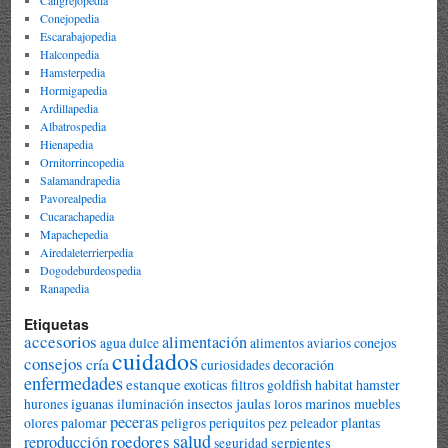
Conejopedia
Escarabajopedia
Halconpedia
Hamsterpedia
Hormigapedia
Ardillapedia
Albatrospedia
Hienapedia
Ornitorrincopedia
Salamandrapedia
Pavorealpedia
Cucarachapedia
Mapachepedia
Airedaleterrierpedia
Dogodeburdeospedia
Ranapedia
Etiquetas
accesorios
alimentación
conejos
agua dulce
alimentos
aviarios
cuidados
consejos
cría
decoración
curiosidades
enfermedades
estanque
exoticas
goldfish
hamster
filtros
habitat
jaulas
iguanas
iluminación
insectos
marinos
muebles
hurones
loros
peceras
plantas
olores
palomar
peligros
periquitos
pez peleador
salud
roedores
reproducción
serpientes
seguridad