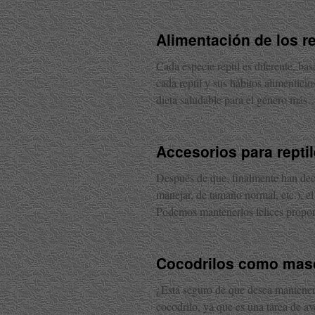
Alimentación de los r
Cada especie reptil es diferente, bas
cada reptil y sus hábitos alimentici
dieta saludable para el género más
Accesorios para repti
Después de que, finalmente han deci
manejar, de tamaño normal, etc.), e
Podemos mantenerlos felices prop
Cocodrilos como mas
¿Está seguro de que desea mantener
cocodrilo, ya que es una tarea de 