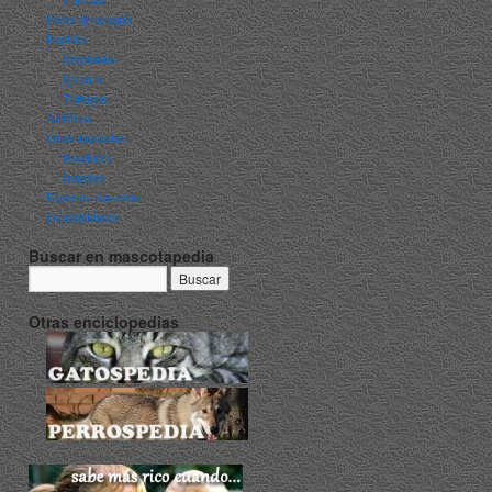
Peces de acuario
Reptiles
Serpientes
Iguanas
Tortugas
Anfibios
Otras mascotas
Roedores
Insectos
Especies mascotas
Generalidades
Buscar en mascotapedia
Otras enciclopedias