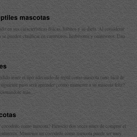
eptiles mascotas
ado en sus características físicas, hábitos y su dieta. Al considerar
os se pueden clasificar en carnívoros, herbívoros y omnívoros. Una
…
les
dido tener el tipo adecuado de reptil como mascota (uno fácil de
l siguiente paso será aprender ¿cómo mantener a su mascota feliz?
orcionándole más…
cotas
 cocodrilo como mascota? Piénselo dos veces antes de comprar el
aventureros. Mantener un cocodrilo como mascota puede ser muy