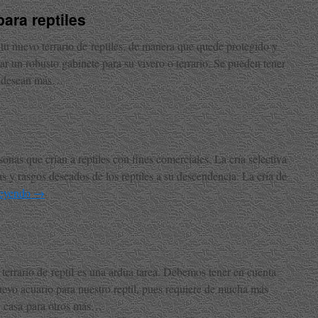
ara reptiles
tu nuevo terrario de reptiles, de manera que quede protegido y
ar un robusto gabinete para su vivero o terrario. Se pueden tener
si desean más…
sonas que crían a reptiles con fines comerciales. La cría selectiva
cas y rasgos deseados de los reptiles a su descendencia. La cría de
leyendo
→
terrario de reptil es una ardua tarea. Debemos tener en cuenta
uevo acuario para nuestro reptil, pues requiere de mucha más
a casa para otros más…