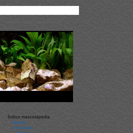
Mascotas. Enciclopedia Ilustrada
Índice mascotapedia
Mascotas
Aves mascotas
Palomas