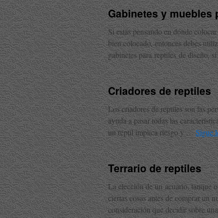
Gabinetes y muebles p
Si estás pensando en dónde colocar 
bien colocado, entonces debes utiliz
gabinetes para reptiles de diseño, 
Criadores de reptiles
Los criadores de reptiles son las per
ayuda a pasar todas las característi
un reptil implica riesgo y …
Sigue 
Terrario de reptiles
La elección de un acuario, tanque o 
ciertas cosas antes de comprar un n
consideración que decidir sobre un