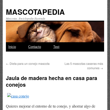
MASCOTAPEDIA
Mascotas. Enciclopedia Ilustrada
Saltar
Inicio
Contacto
Test
al
←
Dieta para un conejo mascota
Las 5 mascotas caseras más
contenido
comunes
→
Jaula de madera hecha en casa para
conejos
Quieres mejorar el entorno de tu conejo, y ahorrar algo de